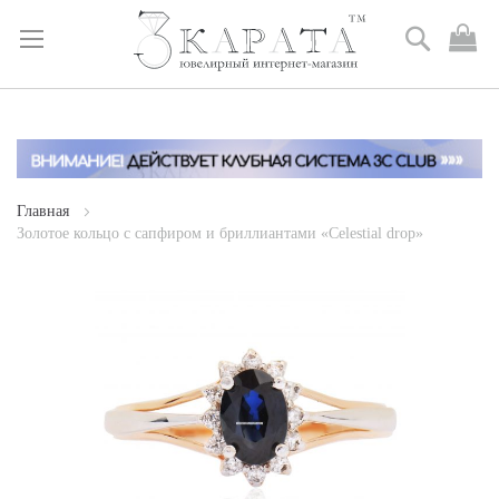
Поиск
М
к
Skip
to
Content
Главная
Золотое кольцо с сапфиром и бриллиантами «Celestial drop»