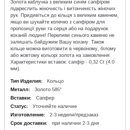
Золота каблучка з великим синім сапфіром
підкреслить жіночність і витонченість жіночих
рук. Придивіться до кільця з великим каменем,
якщо ви шукайте колечко з сапфіром для
пропозиції руки та серця або на подарунок
коханій людині! Переливи синього каменю не
залишать байдужим Вашу кохану. Також
кільце можна виготовити в червоному, білому
або жовтому кольорі золота на замовлення.
Характеристики вставок: сапфір - 0,32 Ct (4.0
мм).
Кольцо
Золото 585°
Сапфир
Уточняйте наличие
2-3 недели/предзаказ
при наличии 2-3 дня