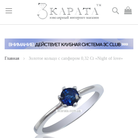
Поиск
М
к
Skip
to
Content
Главная
Золотое кольцо с сапфиром 0,32 Ct «Night of love»