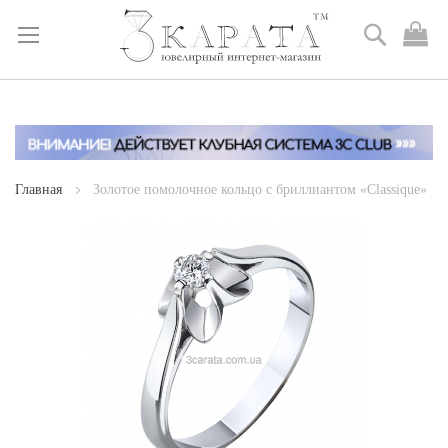
Поиск
М
к
Skip
to
Content
Главная
Золотое помолочное кольцо с бриллиантом «Classique»