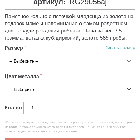
артикул:
RG29056aj
Памятное кольцо с пяточкой младенца из золота на
подарок маме и напоминание о самом радостном
дне - о чуде рождения ребенка. Цена за вес 3,5
грамма, вставка куб.цирконий, золото 585 пробы.
Размер
Узнать размер
Цвет металла
Кол-во
*Стоимость конкретного изделия зависит от размера, качества камней, веса и пробы
металла, а также текущего курса валют и металлов. Бонусная цена зависит от
личной скидки, а также текущих акций магазина.