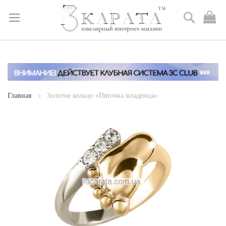
Поиск
М
к
Skip
to
Content
Главная
Золотое кольцо «Пяточка младенца»