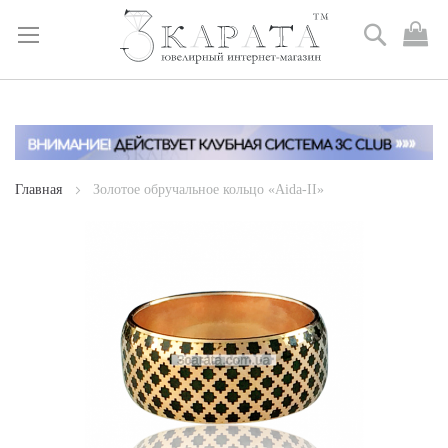
Поиск
М
к
Skip
to
Content
Главная
Золотое обручальное кольцо «Aida-II»