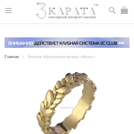
Поиск
М
к
Skip
to
Content
Главная
Золотое обручальное кольцо «Колос»