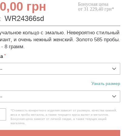
0,00 грн
Бонусная цена
от 31 229,40 грн*
:
WR24366sd
учальное кольцо с эмалью. Невероятно стильный
иант, и очень нежный женский. Золото 585 пробы.
- 8 грамм.
ла
Узнать размер
*Стоимость конкретного изделия зависит от размера, качества камней,
веса и пробы металла, а также текущего курса валют и металлов.
Бонусная цена зависит от личной скидки, а также текущих акций
магазина.