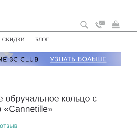
Моя
корз
СКИДКИ
БЛОГ
е обручальное кольцо с
 «Cannetille»
 отзыв