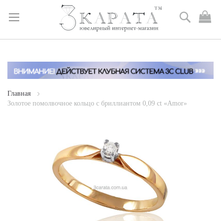
Поиск
М
к
Skip
to
Content
Главная
Золотое помолвочное кольцо с бриллиантом 0,09 ct «Amor»