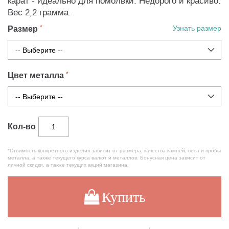
карат - идеально для помолвки. Недорого и красиво.
Вес 2,2 грамма.
Размер
Узнать размер
Цвет металла
Кол-во
*Стоимость конкретного изделия зависит от размера, качества камней, веса и пробы
металла, а также текущего курса валют и металлов. Бонусная цена зависит от
личной скидки, а также текущих акций магазина.
Купить