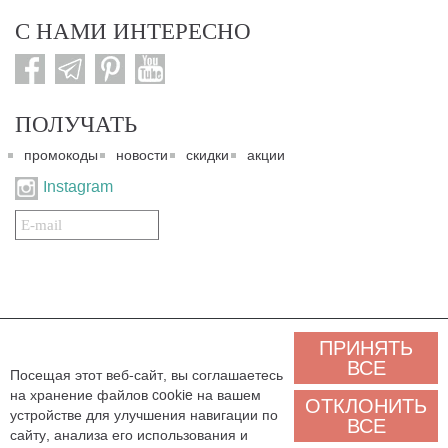
С НАМИ ИНТЕРЕСНО
ПОЛУЧАТЬ
промокоды
новости
скидки
акции
Instagram
Подписаться
на
нашу
рассылку:
© 2007-2024. Все права защищены. Все материалы данного сайта являются интеллектуальной
ПРИНЯТЬ
собственностью "3 Карата ТМ" и охраняются Законом об авторском праве действующего
законодательства государства Украина. Этот сайт и его контент может использоваться
ВСЕ
Посещая этот веб-сайт, вы соглашаетесь
сторонними лицами и организациями только для некоммерческих целей. Любая загрузка,
на хранение файлов cookie на вашем
копирование, печать, иное использование материалов данного сайта для некоммерческих целей
ОТКЛОНИТЬ
должно сопровождаться работающей ссылкой или иным указанием на источник.
устройстве для улучшения навигации по
ВСЕ
сайту, анализа его использования и
Мы обрабатываем персональные данные (cookies, IP-адрес, местоположение), чтобы