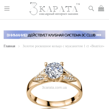
Поиск
М
к
Skip
to
Content
Главная
Золотое роскошное кольцо с муасанитом 1 ct «Beatrice»