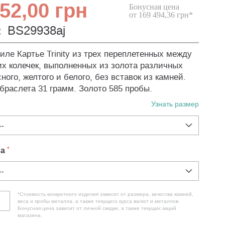
52,00 грн
Бонусная цена
от 169 494,36 грн*
:
BS29938aj
иле Картье Trinity из трех переплетенных между
их колечек, выполненных из золота различных
сного, желтого и белого, без вставок из камней.
 браслета 31 грамм. Золото 585 пробы.
Узнать размер
ла
*Стоимость конкретного изделия зависит от размера, качества камней,
веса и пробы металла, а также текущего курса валют и металлов.
Бонусная цена зависит от личной скидки, а также текущих акций
магазина.