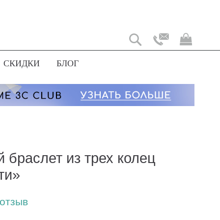
Моя
корз
СКИДКИ
БЛОГ
й браслет из трех колец
ти»
 отзыв