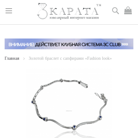
Поиск
М
к
Skip
to
Content
Главная
Золотой браслет с сапфирами «Fashion look»