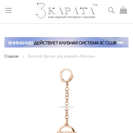
Поиск
М
к
Skip
to
Content
Главная
Золотой брелок для ключей «Ниссан»