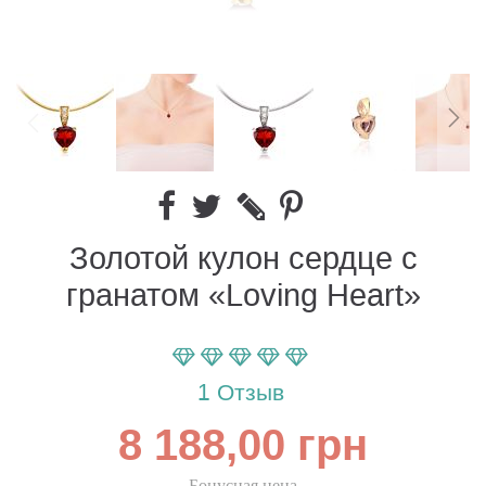
Золотой кулон сердце с
гранатом «Loving Heart»
Параметр оценки:
100
100
% of
1
Отзыв
8 188,00 грн
Бонусная цена