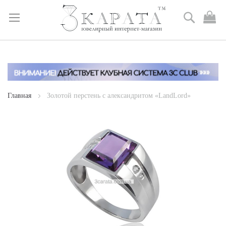
Поиск
М
к
Skip
to
Content
Главная
Золотой перстень с александритом «LandLord»