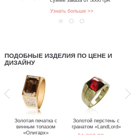
сумме заказа от 5000 грн.
Узнать больше >>
ПОДОБНЫЕ ИЗДЕЛИЯ ПО ЦЕНЕ И
ДИЗАЙНУ
Золотая печатка с
Золотой перстень с
винным топазом
гранатом «LandLord»
ц
«Олигарх»