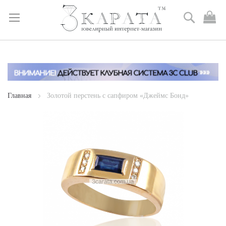
Поиск
М
к
Skip
to
Content
Главная
Золотой перстень с сапфиром «Джеймс Бонд»