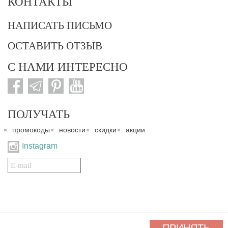
КОНТАКТЫ
НАПИСАТЬ ПИСЬМО
ОСТАВИТЬ ОТЗЫВ
С НАМИ ИНТЕРЕСНО
ПОЛУЧАТЬ
промокоды
новости
скидки
акции
Instagram
Подписаться
на
нашу
рассылку:
© 2007-2024. Все права защищены. Все материалы данного сайта являются интеллектуальной
собственностью "3 Карата ТМ" и охраняются Законом об авторском праве действующего