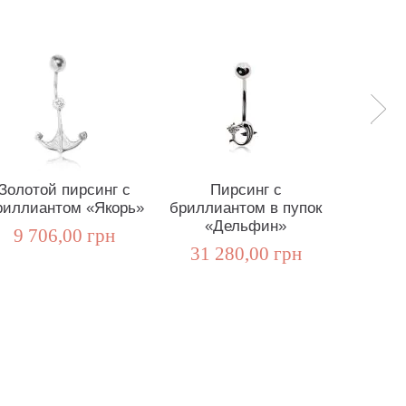
Золотой пирсинг с
Пирсинг с
Золо
риллиантом «Якорь»
бриллиантом в пупок
«Бана
«Дельфин»
9 706,00 грн
31 280,00 грн
19 3