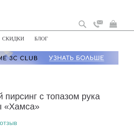
Моя
корз
СКИДКИ
БЛОГ
й пирсинг с топазом рука
 «Хамса»
 отзыв