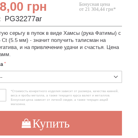
8,00 грн
Бонусная цена
от 21 304,44 грн*
:
PG32277ar
тую серьгу в пупок в виде Хамсы (рука Фатимы) с
 Ct (5.5 мм) - значит получить талисман на
егатива, и на привлечение удачи и счастья. Цена
рамм.
ла
*Стоимость конкретного изделия зависит от размера, качества камней,
веса и пробы металла, а также текущего курса валют и металлов.
Бонусная цена зависит от личной скидки, а также текущих акций
магазина.
Купить