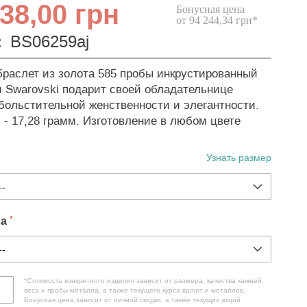
38,00 грн
Бонусная цена
от 94 244,34 грн*
:
BS06259aj
раслет из золота 585 пробы инкрустированный
 Swarovski подарит своей обладательнице
ольстительной женственности и элегантности.
 - 17,28 грамм. Изготовление в любом цвете
Узнать размер
ла
*Стоимость конкретного изделия зависит от размера, качества камней,
веса и пробы металла, а также текущего курса валют и металлов.
Бонусная цена зависит от личной скидки, а также текущих акций