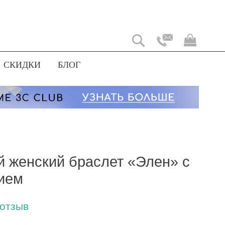
Моя
корз
СКИДКИ
БЛОГ
й женский браслет «Элен» с
ием
 отзыв