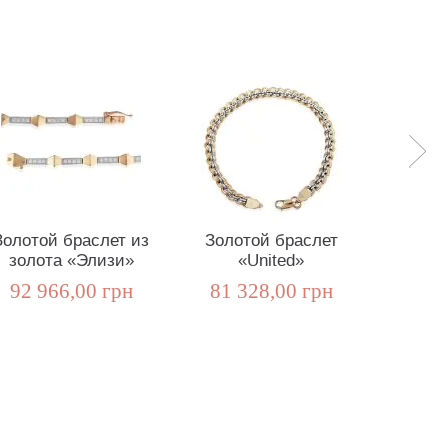
Золотой браслет из
Золотой браслет
Золот
золота «Элизи»
«United»
бри
«End
92 966,00 грн
81 328,00 грн
72 7