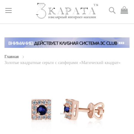
Поиск
М
к
Skip
to
Content
Главная
Золотые квадратные серьги с сапфирами «Магический квадрат»