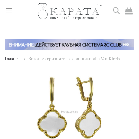
Поиск
М
к
Skip
to
Content
Главная
Золотые серьги четырехлистники «La Van Kleef»