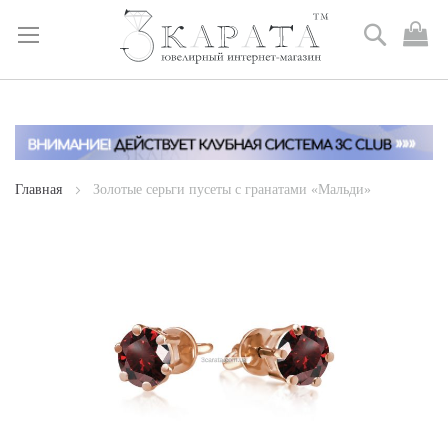
Поиск
М
к
Skip
to
Content
Главная
Золотые серьги пусеты с гранатами «Мальди»