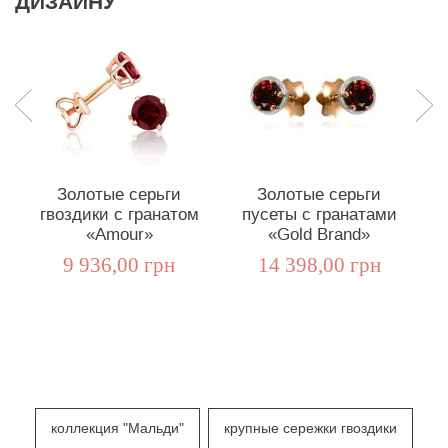
ДИЗАЙНУ
Золотые серьги
Золотые серьги
гвоздики с гранатом
пусеты с гранатами
кр
«Amour»
«Gold Brand»
ц
9 936,00 грн
14 398,00 грн
коллекция "Мальди"
крупные сережки гвоздики