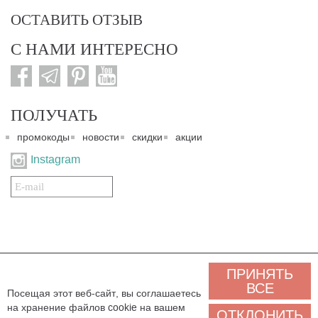
ОСТАВИТЬ ОТЗЫВ
С НАМИ ИНТЕРЕСНО
ПОЛУЧАТЬ
промокоды
новости
скидки
акции
Instagram
Подписаться
на
нашу
рассылку:
© 2007-2024. Все права защищены. Все материалы данного сайта являются интеллектуальной
ПРИНЯТЬ
собственностью "3 Карата ТМ" и охраняются Законом об авторском праве действующего
законодательства государства Украина. Этот сайт и его контент может использоваться
ВСЕ
Посещая этот веб-сайт, вы соглашаетесь
сторонними лицами и организациями только для некоммерческих целей. Любая загрузка,
на хранение файлов cookie на вашем
копирование, печать, иное использование материалов данного сайта для некоммерческих целей
ОТКЛОНИТЬ