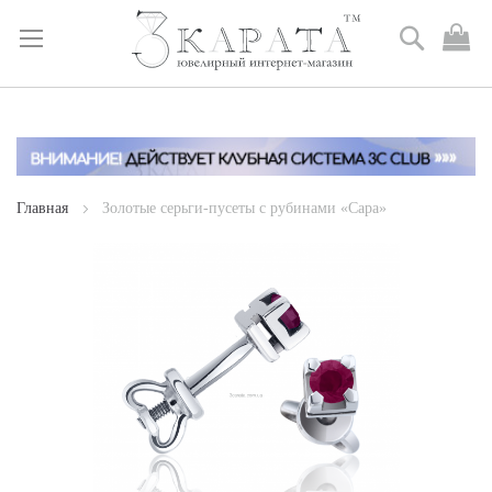
Поиск
М
к
Skip
to
Content
Главная
Золотые серьги-пусеты с рубинами «Сара»