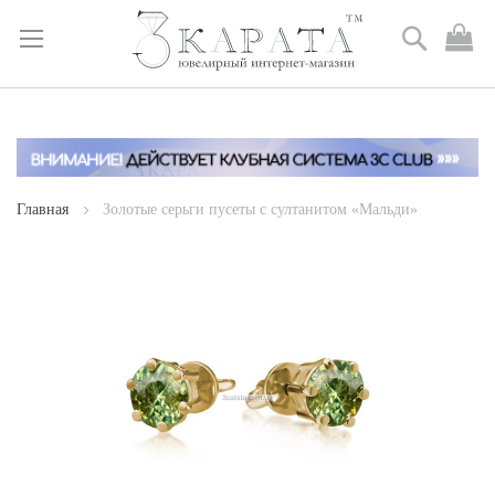
Поиск
М
к
Skip
to
Content
Главная
Золотые серьги пусеты с султанитом «Мальди»