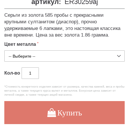
артикул:
ER30259aj
Серьги из золота 585 пробы с прекрасными
крупными султанитом (диаспор), прочно
удерживаемые 6 лапками, это настоящая классика
вне времени. Цена за вес золота 1.86 грамма.
Цвет металла
Кол-во
*Стоимость конкретного изделия зависит от размера, качества камней, веса и пробы
металла, а также текущего курса валют и металлов. Бонусная цена зависит от
личной скидки, а также текущих акций магазина.
Купить