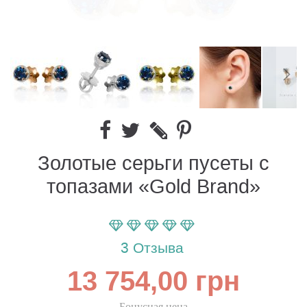
Золотые серьги пусеты с
топазами «Gold Brand»
Параметр оценки:
100
100
% of
3
Отзыва
13 754,00 грн
Бонусная цена