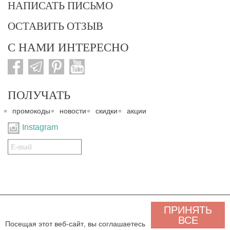
НАПИСАТЬ ПИСЬМО
ОСТАВИТЬ ОТЗЫВ
С НАМИ ИНТЕРЕСНО
ПОЛУЧАТЬ
промокоды
новости
скидки
акции
Instagram
Подписаться
на
нашу
рассылку:
© 2007-2024. Все права защищены. Все материалы данного сайта являются интеллектуальной
ПРИНЯТЬ
собственностью "3 Карата ТМ" и охраняются Законом об авторском праве действующего
законодательства государства Украина. Этот сайт и его контент может использоваться
ВСЕ
Посещая этот веб-сайт, вы соглашаетесь
сторонними лицами и организациями только для некоммерческих целей. Любая загрузка,