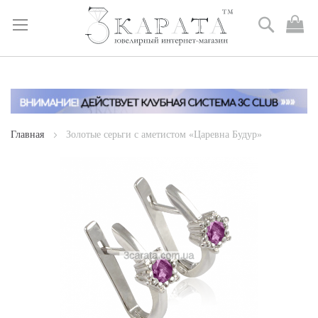
Поиск
М
к
Skip
to
Content
Главная
Золотые серьги с аметистом «Царевна Будур»