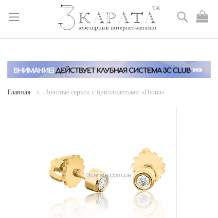
Поиск
М
к
Skip
to
Content
Главная
Золотые серьги с бриллиантами «Diona»