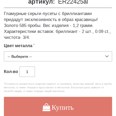
артикул:
ER22425al
Гламурные серьги-пусеты с бриллиантами
придадут эксклюзивность в образ красавицы!
Золото 585 пробы. Вес изделия - 1,2 грамм.
Характеристики вставок: бриллиант - 2 шт., 0.09 сt.,
чистота- 3/4.
Цвет металла
Кол-во
*Стоимость конкретного изделия зависит от размера, качества камней, веса и пробы
металла, а также текущего курса валют и металлов. Бонусная цена зависит от
личной скидки, а также текущих акций магазина.
Купить