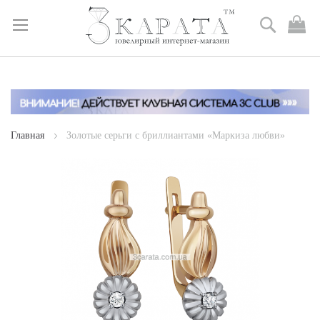
Поиск
М
к
Skip
to
Content
Главная
Золотые серьги с бриллиантами «Маркиза любви»