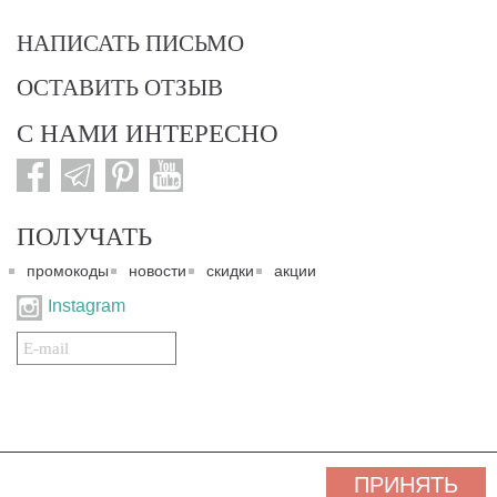
НАПИСАТЬ ПИСЬМО
ОСТАВИТЬ ОТЗЫВ
С НАМИ ИНТЕРЕСНО
ПОЛУЧАТЬ
промокоды
новости
скидки
акции
Instagram
Подписаться
на
нашу
рассылку:
© 2007-2024. Все права защищены. Все материалы данного сайта являются интеллектуальной
ПРИНЯТЬ
собственностью "3 Карата ТМ" и охраняются Законом об авторском праве действующего