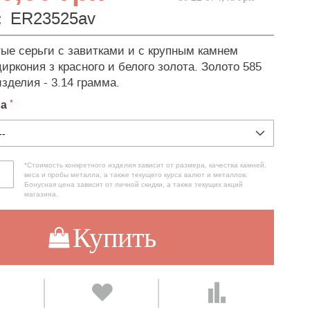
:
ER23525av
тые серьги с завитками и с крупным камнем
циркония з красного и белого золота. Золото 585
зделия - 3.14 грамма.
ла
*Стоимость конкретного изделия зависит от размера, качества камней,
веса и пробы металла, а также текущего курса валют и металлов.
Бонусная цена зависит от личной скидки, а также текущих акций
магазина.
Купить