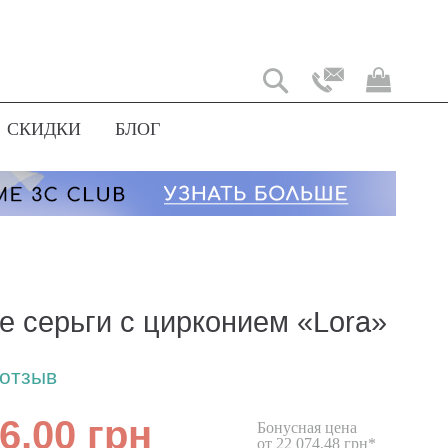
Моя
корз
СКИДКИ
БЛОГ
е серьги с цирконием «Lora»
 отзыв
6,00 грн
Бонусная цена
от 22 074,48 грн*