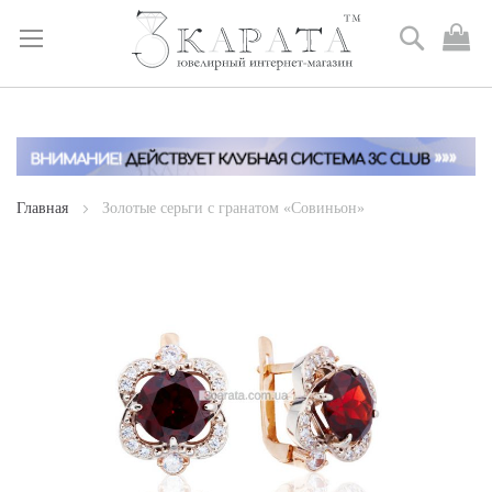
Поиск
М
к
Skip
to
Content
Главная
Золотые серьги с гранатом «Совиньон»