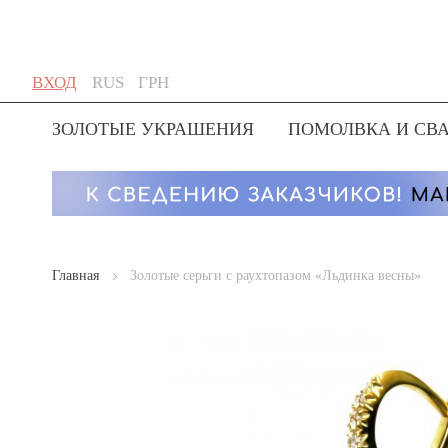
Skip
Язык
Валюта
ВХОД
RUS
ГРН
to
Content
ЗОЛОТЫЕ УКРАШЕНИЯ
ПОМОЛВКА И СВ
Главная
Золотые серьги с раухтопазом «Льдинка весны»