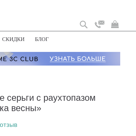
Моя
корз
СКИДКИ
БЛОГ
е серьги с раухтопазом
ка весны»
 отзыв