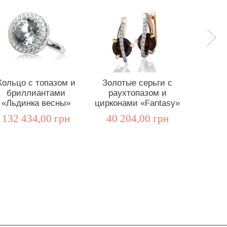
Кольцо с топазом и
Золотые серьги с
Золот
бриллиантами
раухтопазом и
гранат
«Льдинка весны»
цирконами «Fantasy»
del
132 434,00 грн
40 204,00 грн
27 6