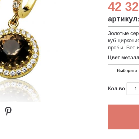
42 32
артикул
Золотые сер
куб.циркони
пробы. Вес и
Цвет метал
Кол-во