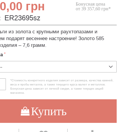
0,00 грн
Бонусная цена
от 39 357,60 грн*
:
ER23695sz
ьги из золота с крупными раухтопазами и
ем подарят весеннее настроение! Золото 585
зделия – 7,6 грамм.
ла
*Стоимость конкретного изделия зависит от размера, качества камней,
веса и пробы металла, а также текущего курса валют и металлов.
Бонусная цена зависит от личной скидки, а также текущих акций
магазина.
Купить