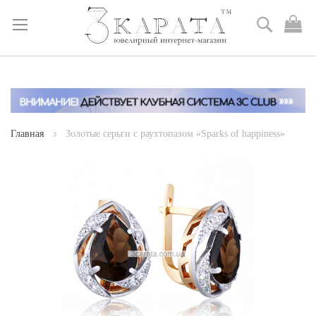
Поиск
М
к
Skip
to
Content
Главная
Золотые серьги с раухтопазом «Sparks of happiness»