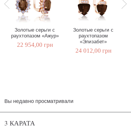
Золотые серьги с
Золотые серьги с
раухтопазом «Ажур»
раухтопазом
ра
«Элизабет»
22 954,00 грн
24 012,00 грн
Вы недавно просматривали
3 КАРАТА