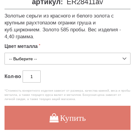
артикул:
ER28411av
Золотые серьги из красного и белого золота с
крупным раухтопазом огранки груша и
куб.цирконием. Золото 585 пробы. Вес изделия -
4,40 грамма.
Цвет металла
Кол-во
*Стоимость конкретного изделия зависит от размера, качества камней, веса и пробы
металла, а также текущего курса валют и металлов. Бонусная цена зависит от
личной скидки, а также текущих акций магазина.
Купить