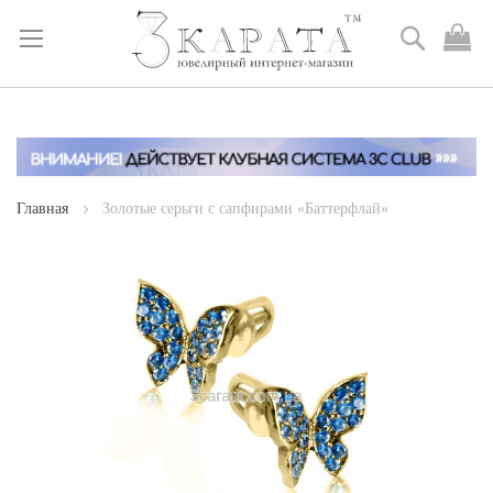
Поиск
М
к
Skip
to
Content
Главная
Золотые серьги с сапфирами «Баттерфлай»