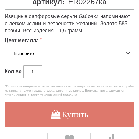
артикул:
ER02267ka
Изящные сапфировые серьги бабочки напоминают
о легкомыслии и ветрености желаний. Золото 585
пробы. Вес изделия - 1,6 грамм.
Цвет металла
Кол-во
*Стоимость конкретного изделия зависит от размера, качества камней, веса и пробы
металла, а также текущего курса валют и металлов. Бонусная цена зависит от
личной скидки, а также текущих акций магазина.
Купить