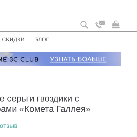
Моя
корз
СКИДКИ
БЛОГ
е серьги гвоздики с
ами «Комета Галлея»
 отзыв