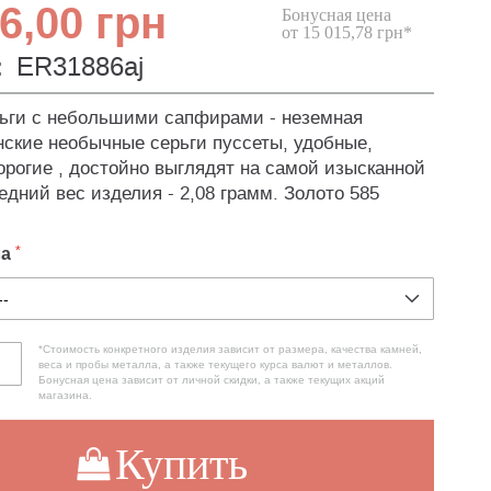
6,00 грн
Бонусная цена
от 15 015,78 грн*
:
ER31886aj
ьги с небольшими сапфирами - неземная
нские необычные серьги пуссеты, удобные,
орогие , достойно выглядят на самой изысканной
едний вес изделия - 2,08 грамм. Золото 585
ла
*Стоимость конкретного изделия зависит от размера, качества камней,
веса и пробы металла, а также текущего курса валют и металлов.
Бонусная цена зависит от личной скидки, а также текущих акций
магазина.
Купить