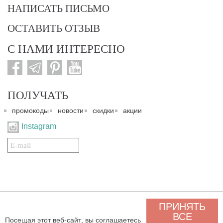
НАПИСАТЬ ПИСЬМО
ОСТАВИТЬ ОТЗЫВ
С НАМИ ИНТЕРЕСНО
ПОЛУЧАТЬ
промокоды
новости
скидки
акции
Instagram
Подписаться
на
нашу
рассылку:
© 2007-2024. Все права защищены. Все материалы данного сайта являются интеллектуальной
ПРИНЯТЬ
собственностью "3 Карата ТМ" и охраняются Законом об авторском праве действующего
законодательства государства Украина. Этот сайт и его контент может использоваться
ВСЕ
Посещая этот веб-сайт, вы соглашаетесь
сторонними лицами и организациями только для некоммерческих целей. Любая загрузка,