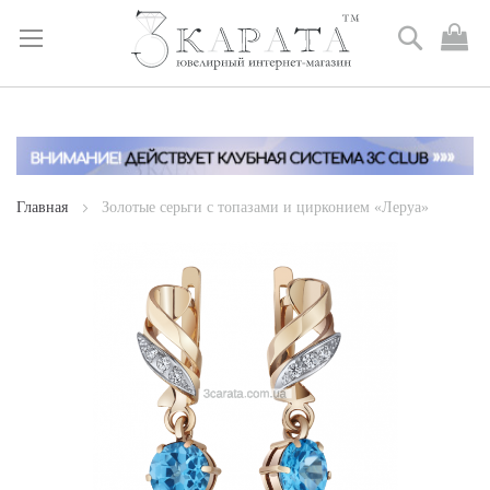
Поиск
М
к
Skip
to
Content
Главная
Золотые серьги с топазами и цирконием «Леруа»