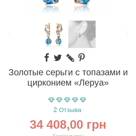
Золотые серьги с топазами и
цирконием «Леруа»
Параметр оценки:
100
100
% of
2
Отзыва
34 408,00 грн
Бонусная цена