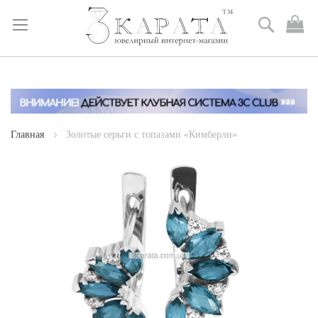
Поиск
М
к
Skip
to
Content
Главная
Золотые серьги с топазами «Кимберли»