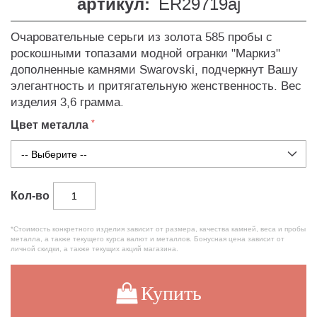
артикул:
ER29719aj
Очаровательные серьги из золота 585 пробы с
роскошными топазами модной огранки "Маркиз"
дополненные камнями Swarovski, подчеркнут Вашу
элегантность и притягательную женственность. Вес
изделия 3,6 грамма.
Цвет металла
Кол-во
*Стоимость конкретного изделия зависит от размера, качества камней, веса и пробы
металла, а также текущего курса валют и металлов. Бонусная цена зависит от
личной скидки, а также текущих акций магазина.
Купить