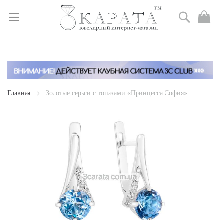
Поиск
М
к
Skip
to
Content
Главная
Золотые серьги с топазами «Принцесса София»