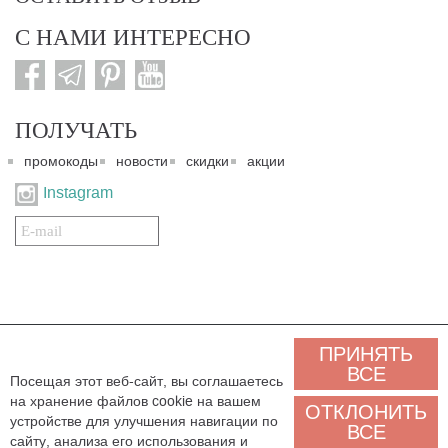
С НАМИ ИНТЕРЕСНО
ПОЛУЧАТЬ
промокоды
новости
скидки
акции
Instagram
Подписаться
на
нашу
рассылку:
© 2007-2024. Все права защищены. Все материалы данного сайта являются интеллектуальной
ПРИНЯТЬ
собственностью "3 Карата ТМ" и охраняются Законом об авторском праве действующего
законодательства государства Украина. Этот сайт и его контент может использоваться
ВСЕ
Посещая этот веб-сайт, вы соглашаетесь
сторонними лицами и организациями только для некоммерческих целей. Любая загрузка,
на хранение файлов cookie на вашем
копирование, печать, иное использование материалов данного сайта для некоммерческих целей
ОТКЛОНИТЬ
должно сопровождаться работающей ссылкой или иным указанием на источник.
устройстве для улучшения навигации по
ВСЕ
сайту, анализа его использования и