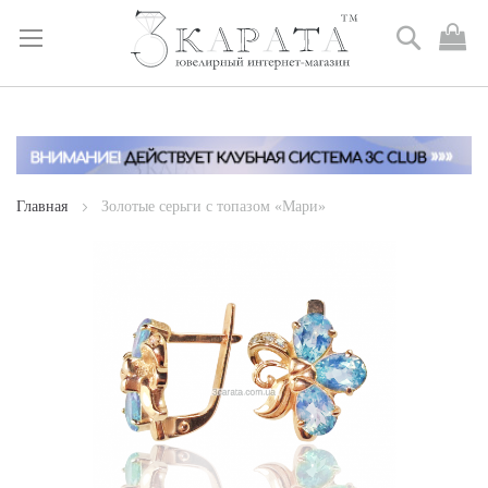
Поиск
М
к
Skip
to
Content
Главная
Золотые серьги с топазом «Мари»