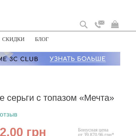
Моя
корз
СКИДКИ
БЛОГ
е серьги с топазом «Мечта»
 отзыв
2,00 грн
Бонусная цена
от 39 870,96 грн*