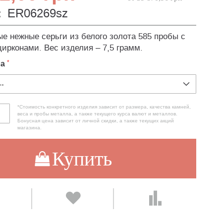
:
ER06269sz
е нежные серьги из белого золота 585 пробы с
цирконами. Вес изделия – 7,5 грамм.
ла
*Стоимость конкретного изделия зависит от размера, качества камней,
веса и пробы металла, а также текущего курса валют и металлов.
Бонусная цена зависит от личной скидки, а также текущих акций
магазина.
Купить