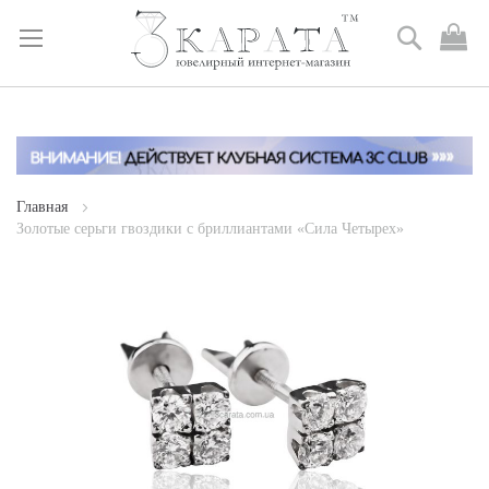
Поиск
М
к
Skip
to
Content
Главная
Золотые серьги гвоздики с бриллиантами «Сила Четырех»