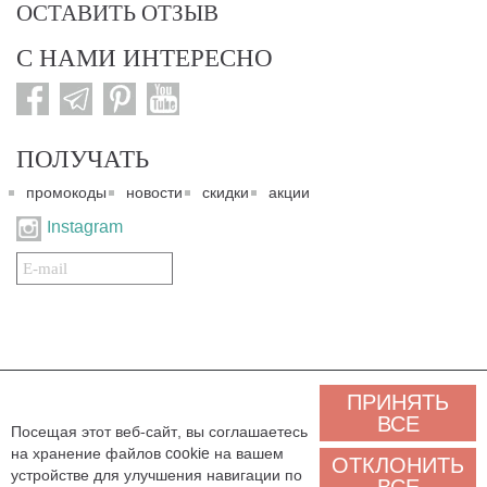
ОСТАВИТЬ ОТЗЫВ
С НАМИ ИНТЕРЕСНО
ПОЛУЧАТЬ
промокоды
новости
скидки
акции
Instagram
Подписаться
на
нашу
рассылку:
© 2007-2024. Все права защищены. Все материалы данного сайта являются интеллектуальной
ПРИНЯТЬ
собственностью "3 Карата ТМ" и охраняются Законом об авторском праве действующего
законодательства государства Украина. Этот сайт и его контент может использоваться
ВСЕ
Посещая этот веб-сайт, вы соглашаетесь
сторонними лицами и организациями только для некоммерческих целей. Любая загрузка,
на хранение файлов cookie на вашем
копирование, печать, иное использование материалов данного сайта для некоммерческих целей
ОТКЛОНИТЬ
должно сопровождаться работающей ссылкой или иным указанием на источник.
устройстве для улучшения навигации по