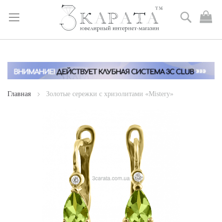
Поиск
М
к
Skip
to
Content
Главная
Золотые сережки c хризолитами «Mistery»