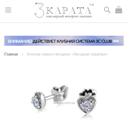
Поиск
М
к
Skip
to
Content
Главная
Золотые серьги-гвоздики «Звездные сердечки»