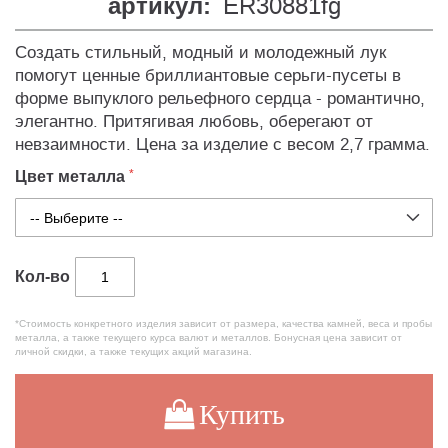
артикул:
ER30881fg
Создать стильный, модный и молодежный лук
помогут ценные бриллиантовые серьги-пусеты в
форме выпуклого рельефного сердца - романтично,
элегантно. Притягивая любовь, оберегают от
невзаимности. Цена за изделие с весом 2,7 грамма.
Цвет металла
Кол-во
*Стоимость конкретного изделия зависит от размера, качества камней, веса и пробы
металла, а также текущего курса валют и металлов. Бонусная цена зависит от
личной скидки, а также текущих акций магазина.
Купить