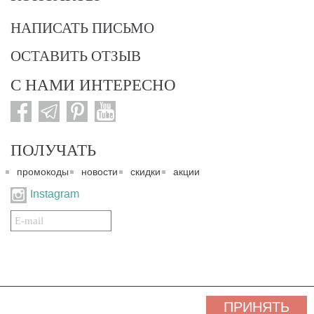
НАПИСАТЬ ПИСЬМО
ОСТАВИТЬ ОТЗЫВ
С НАМИ ИНТЕРЕСНО
ПОЛУЧАТЬ
промокоды
новости
скидки
акции
Instagram
Подписаться
на
нашу
рассылку:
© 2007-2024. Все права защищены. Все материалы данного сайта являются интеллектуальной
ПРИНЯТЬ
собственностью "3 Карата ТМ" и охраняются Законом об авторском праве действующего