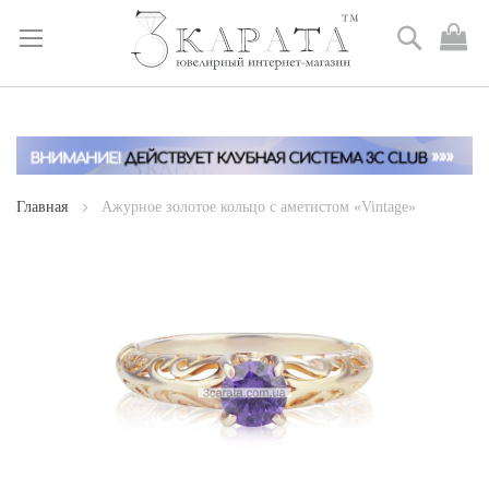
Поиск
М
к
Skip
to
Content
Главная
Ажурное золотое кольцо с аметистом «Vintage»