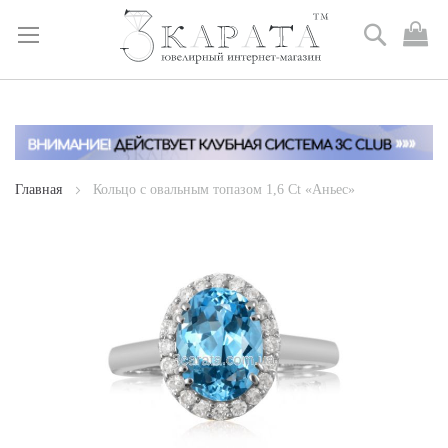
Поиск
М
к
Skip
to
Content
Главная
Кольцо с овальным топазом 1,6 Ct «Аньес»