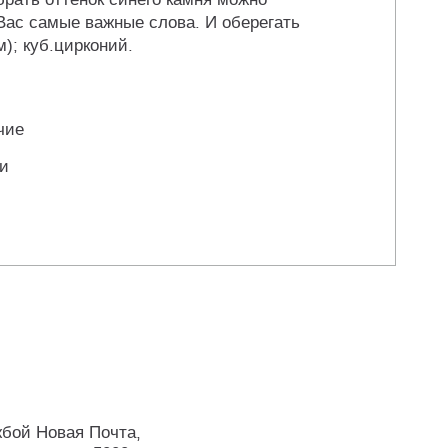
Вас самые важные слова. И оберегать
); куб.цирконий.
чие
ли
жбой Новая Почта,