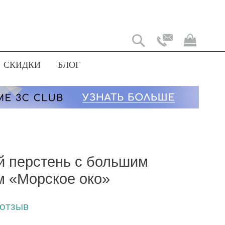
Моя
корз
СКИДКИ
БЛОГ
й перстень с большим
м «Морское око»
 отзыв