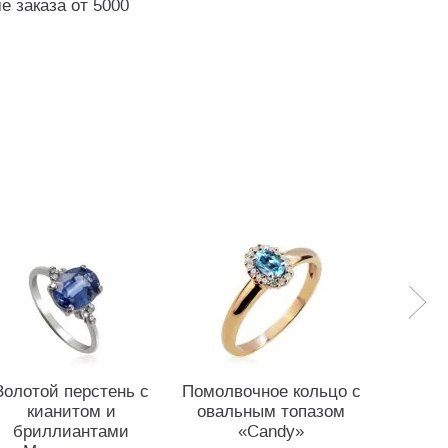
е заказа от 5000
Золотой перстень с
Помолвочное кольцо с
Кольцо 
кианитом и
овальным топазом
топазо
бриллиантами
«Candy»
бе