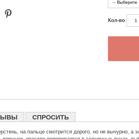
Кол-во
ЗЫВЫ
СПРОСИТЬ
стень, на пальце смотрится дорого, но не вычурно, а э
 девушек, красиво переливается в солнечных лучах, вы