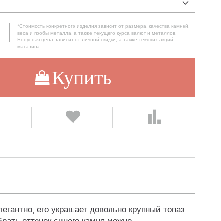
*Стоимость конкретного изделия зависит от размера, качества камней,
веса и пробы металла, а также текущего курса валют и металлов.
Бонусная цена зависит от личной скидки, а также текущих акций
магазина.
Купить
легантно, его украшает довольно крупный топаз
брать оттенок синего камня можно