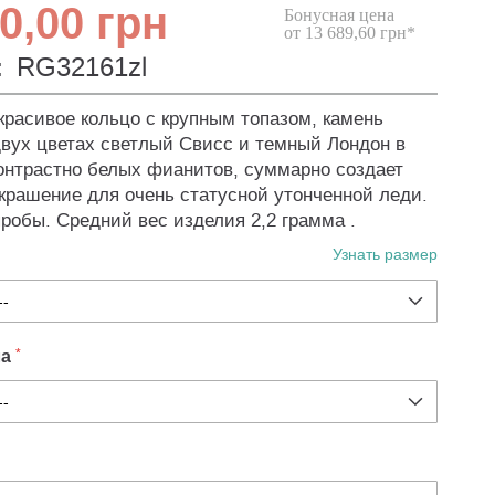
0,00 грн
Бонусная цена
от 13 689,60 грн*
:
RG32161zl
красивое кольцо с крупным топазом, камень
двух цветах светлый Свисс и темный Лондон в
онтрастно белых фианитов, суммарно создает
крашение для очень статусной утонченной леди.
пробы. Средний вес изделия 2,2 грамма .
Узнать размер
ла