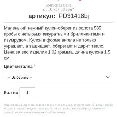
Бонусная цена
от 10 737,78 грн*
артикул:
PD31418bj
Маленький нежный кулон-оберег из золота 585
пробы с четырьмя аккуратными бриллиантами и
изумрудом. Кулон в форме ангела не только
украшает, а защищает, оберегает и дарит тепло.
Цена за вес изделия 1,02 грамма, длина кулона 1,5
см.
Цвет металла
Кол-во
*Стоимость конкретного изделия зависит от размера, качества камней, веса и пробы
металла, а также текущего курса валют и металлов. Бонусная цена зависит от
личной скидки, а также текущих акций магазина.