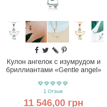
Кулон ангелок с изумрудом и
бриллиантами «Gentle angel»
Параметр оценки:
100
100
% of
1
Отзыв
11 546,00 грн