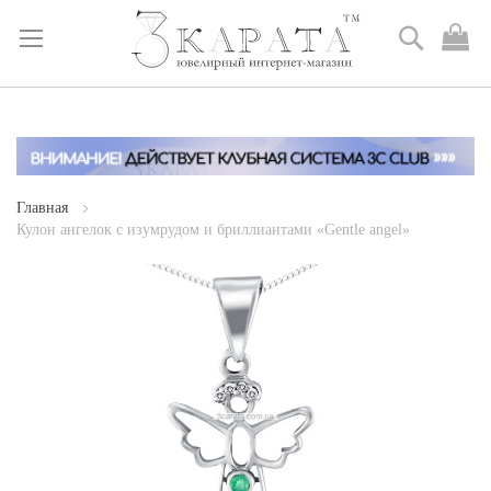
Поиск
М
к
Skip
to
Content
Главная
Кулон ангелок с изумрудом и бриллиантами «Gentle angel»