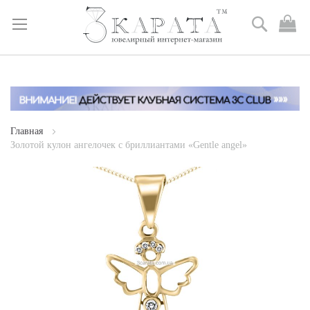
Поиск
М
к
Skip
to
Content
Главная
Золотой кулон ангелочек с бриллиантами «Gentle angel»