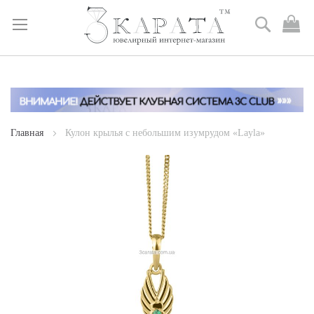
Поиск
М
к
Skip
to
Content
Главная
Кулон крылья с небольшим изумрудом «Layla»