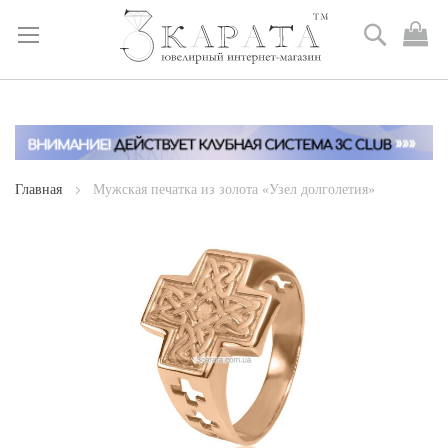
Поиск
М
к
Skip
to
Content
Главная
Мужская печатка из золота «Узел долголетия»