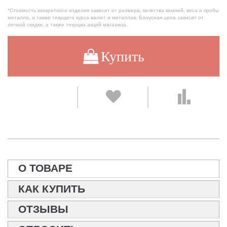
*Стоимость конкретного изделия зависит от размера, качества камней, веса и пробы
металла, а также текущего курса валют и металлов. Бонусная цена зависит от
личной скидки, а также текущих акций магазина.
Купить
О ТОВАРЕ
КАК КУПИТЬ
ОТЗЫВЫ