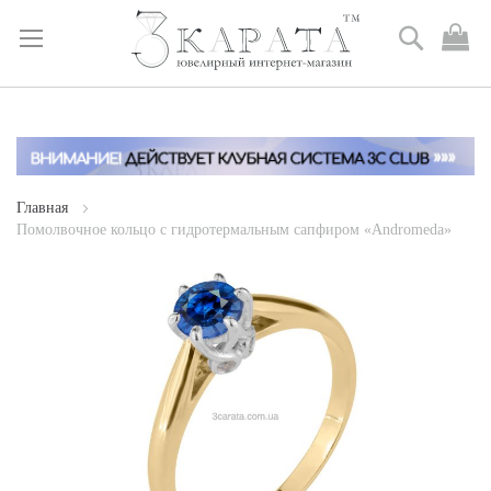
Поиск
М
к
Skip
to
Content
Главная
Помолвочное кольцо с гидротермальным сапфиром «Andromeda»