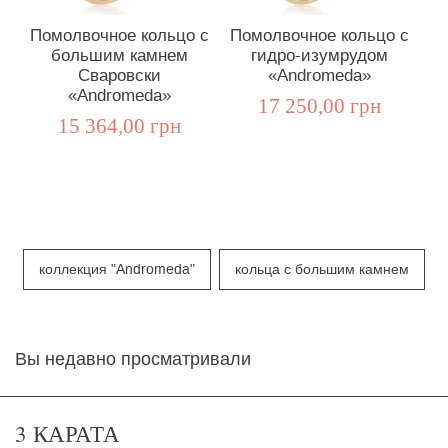
Помолвочное кольцо с
Помолвочное кольцо с
По
большим камнем
гидро-изумрудом
б
Сваровски
«Andromeda»
«Andromeda»
17 250,00 грн
15 364,00 грн
коллекция "Andromeda"
кольца с большим камнем
Вы недавно просматривали
3 КАРАТА