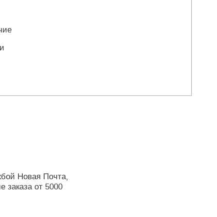
чие
ли
жбой Новая Почта,
е заказа от 5000