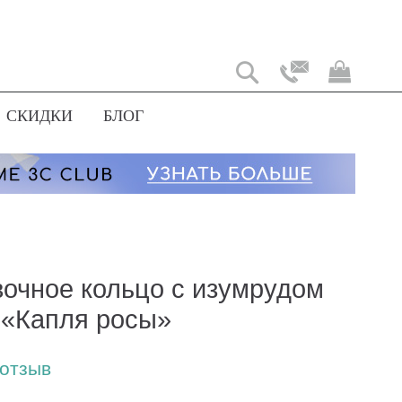
Моя
корз
СКИДКИ
БЛОГ
очное кольцо с изумрудом
t «Капля росы»
 отзыв