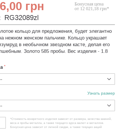
6,00 грн
Бонусная цена
от 12 021,18 грн*
:
RG32089zl
олотое кольцо для предложения, будет элегантно
на нежном женском пальчике. Кольцо украшает
зумруд в необычном звездном касте, делая его
лшебным. Золото 585 пробы. Вес изделия - 1.8
ла
Узнать размер
*Стоимость конкретного изделия зависит от размера, качества камней,
веса и пробы металла, а также текущего курса валют и металлов.
Бонусная цена зависит от личной скидки, а также текущих акций