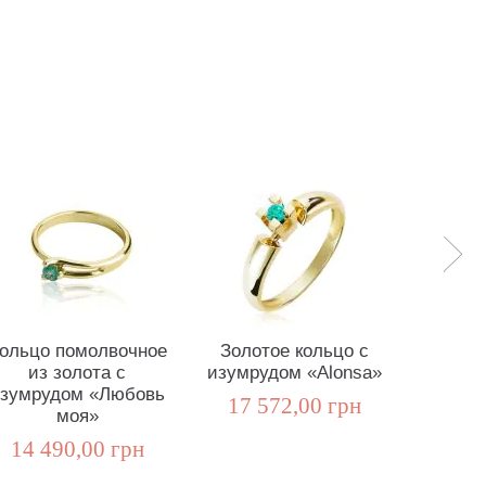
ольцо помолвочное
Золотое кольцо с
Женск
из золота с
изумрудом «Alonsa»
гидро
зумрудом «Любовь
из
17 572,00 грн
моя»
«Ал
14 490,00 грн
8 5