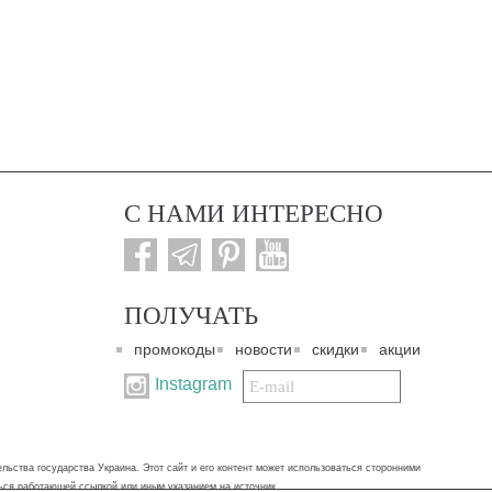
С НАМИ ИНТЕРЕСНО
ПОЛУЧАТЬ
промокоды
новости
скидки
акции
Подписаться
Instagram
на
нашу
рассылку:
ьства государства Украина. Этот сайт и его контент может использоваться сторонними
ться работающей ссылкой или иным указанием на источник.