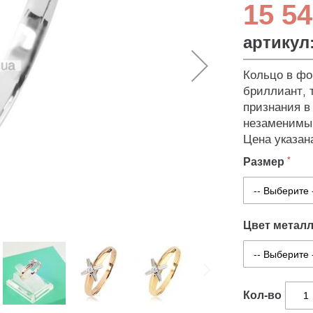
15 54
артикул
Кольцо в фо
бриллиант, 
признания в
незаменимым
Цена указана
Размер
Цвет метал
Кол-во