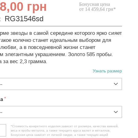
8,00 грн
Бонусная цена
от 14 459,64 грн*
:
RG31546sd
рме звезды в самой середине которого ярко сияет
такое колечко станет идеальным выбором для
 любви, а в повседневной жизни станет
 элегантным украшением. Золото 585 пробы.
 за вес 2,3 грамма.
Узнать размер
ла
*Стоимость конкретного изделия зависит от размера, качества камней,
веса и пробы металла, а также текущего курса валют и металлов.
Бонусная цена зависит от личной скидки, а также текущих акций