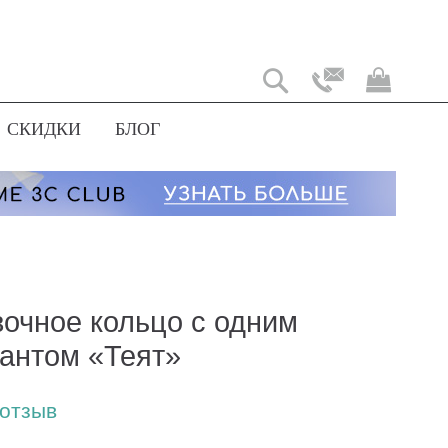
Моя
корз
СКИДКИ
БЛОГ
очное кольцо с одним
антом «Теят»
 отзыв